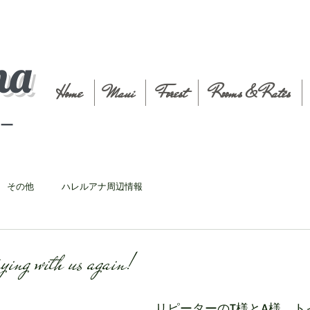
na
Home
Maui
Forest
Rooms & Rates
t－
その他
ハレルアナ周辺情報
aying with us again!
リピーターのT様とA様、ト