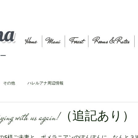
na
Home
Maui
Forest
Rooms & Rates
t－
その他
ハレルアナ周辺情報
or staying with us again!（追記あり）
のS様ご夫妻と、ポメラニアンのぽんぽんに、なんと３