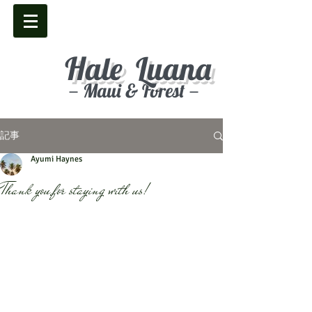
Hale Luana
－Maui & Forest－
記事
Ayumi Haynes
Thank you for staying with us!