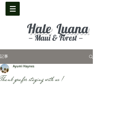
Hale Luana
－Maui & Forest－
記事
Ayumi Haynes
Thank you for staying with us !