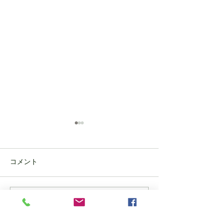
コメント
Thank you for staying with us !
Thank you for staying with u
コメントを追加…