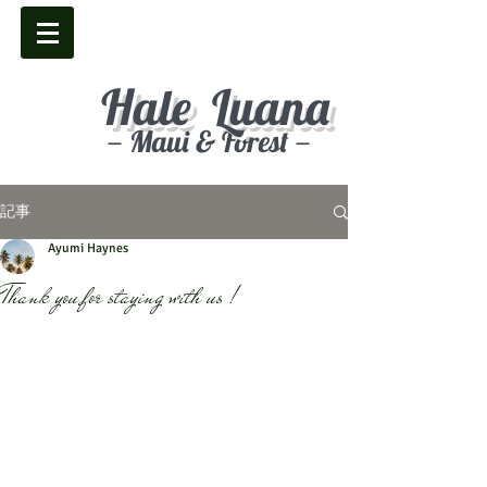
Hale Luana
－Maui & Forest－
記事
Ayumi Haynes
Thank you for staying with us !