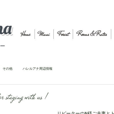
na
Home
Maui
Forest
Rooms & Rates
t－
その他
ハレルアナ周辺情報
staying with us !
リピーターのN様ご夫妻と