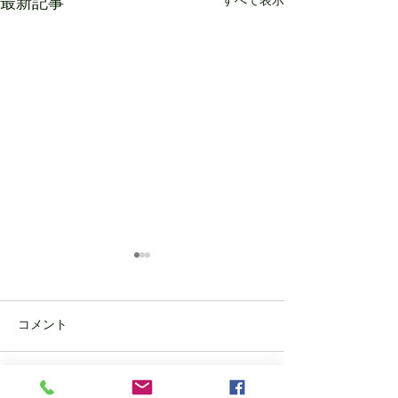
最新記事
すべて表示
コメント
Thank you for staying with us !
Thank you for staying with u
コメントを追加…