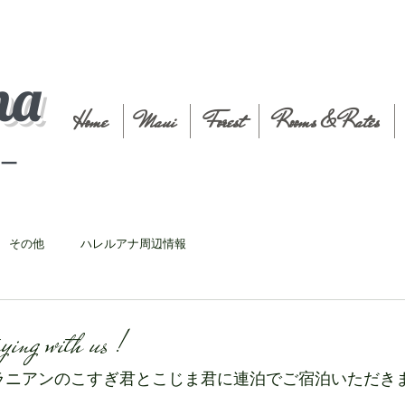
na
Home
Maui
Forest
Rooms & Rates
t－
その他
ハレルアナ周辺情報
aying with us !
ラニアンのこすぎ君とこじま君に連泊でご宿泊いただき