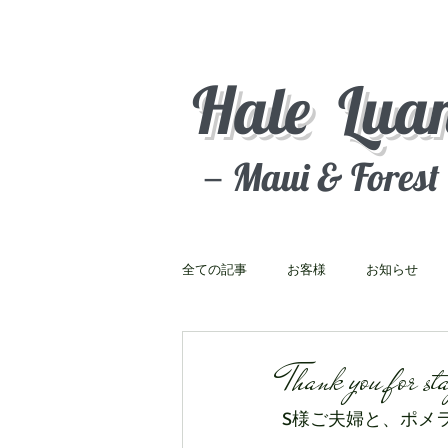
Hale Lua
－Maui & Fores
全ての記事
お客様
お知らせ
Thank you for st
S様ご夫婦と、ポメ