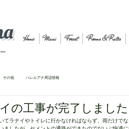
na
Home
Maui
Forest
Rooms & Rates
t－
その他
ハレルアナ周辺情報
イの工事が完了しました
いてラナイやトイレに行かなければならず、雨だけでな
いましたが、セメントの通路ができたのでだいぶ快適に