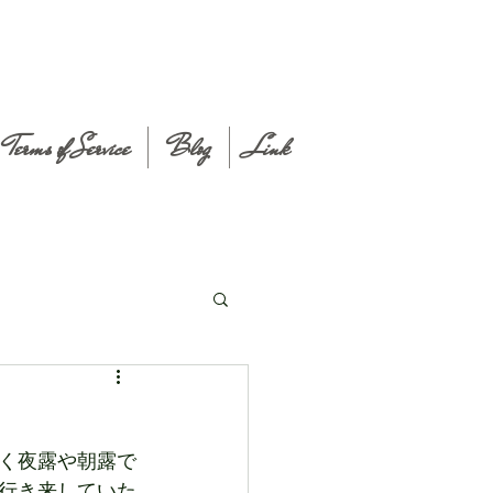
Terms of Service
Blog
Link
く夜露や朝露で
行き来していた