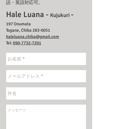
語・英語対応可。
Hale Luana -
-
Kujukuri
197 Onumata
Togane, Chiba
283-0051
haleluana.chiba@gmail.com
Tel:
090-7732-7201